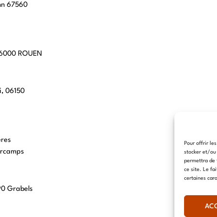
hn 67560
 76000 ROUEN
i, 06150
eres
Pour offrir le
arcamps
stocker et/ou
permettra de 
ce site. Le fa
certaines cara
90 Grabels
AC