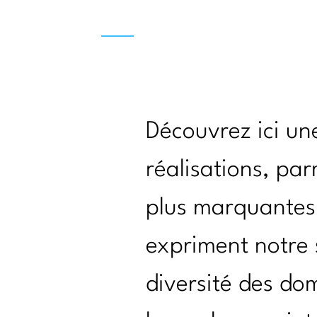
IR-FAIRE
EQUIPE
PROJETS
ACTUALITÉS
CONTACT & RECRUTEME
Découvrez ici un
réalisations, par
plus marquantes.
expriment notre s
diversité des do