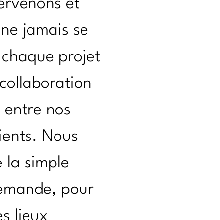
tervenons et
 ne jamais se
 chaque projet
 collaboration
e entre nos
lients. Nous
 la simple
emande, pour
s lieux