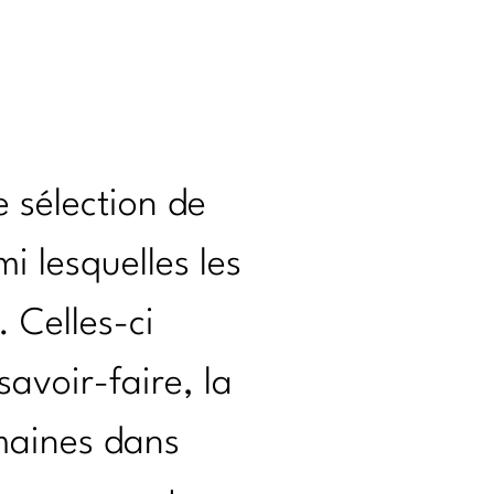
NT
e sélection de
mi lesquelles les
 Celles-ci
avoir-faire, la
maines dans