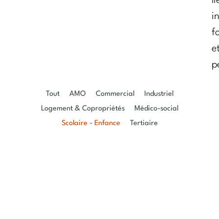
l
i
f
e
p
Tout
AMO
Commercial
Industriel
Logement & Copropriétés
Médico-social
Scolaire - Enfance
Tertiaire