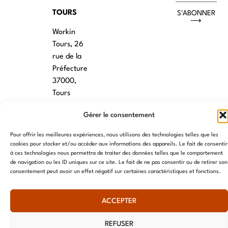
TOURS
S'ABONNER
⟶
Workin
Tours, 26
rue de la
Préfecture
37000,
Tours
VANNES
Gérer le consentement
39 RUE du
Pour offrir les meilleures expériences, nous utilisons des technologies telles que les
Douët Neuf
cookies pour stocker et/ou accéder aux informations des appareils. Le fait de consentir
à ces technologies nous permettra de traiter des données telles que le comportement
56270
de navigation ou les ID uniques sur ce site. Le fait de ne pas consentir ou de retirer son
Ploemeur
consentement peut avoir un effet négatif sur certaines caractéristiques et fonctions.
LILLE
ACCEPTER
13 RUE
Nationale
REFUSER