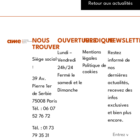
Retour aux actualités
NOUS
OUVERTURES
JURIDIQUE
NEWSLETT
TROUVER
Mentions
Lundi –
Restez
légales
Siège social
Vendredi
informé de
Politique de
:
24h/24
nos
cookies
Fermé le
dernières
39 Av.
samedi et le
actualités,
Pierre 1er
Dimanche
recevez des
de Serbie
infos
75008 Paris
exclusives
Tél. : ‭06 07
et bien plus
52 76 72
encore.
Tél. : 01 73
79 35 31