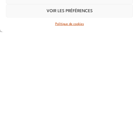
59800 Lille
VOIR LES PRÉFÉRENCES
LYON
Politique de cookies
108 rue
Jean
Vallier,
69007 Lyon
STRASBOURG
4 rue Jean-
Marie Lehn
67560
Rosheim
ROUEN
20 Rue du
Cordier,
76000