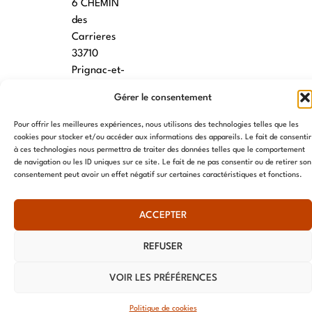
6 CHEMIN
des
Carrieres
33710
Prignac-et-
Marcamps
Gérer le consentement
MONTPELLIER
Pour offrir les meilleures expériences, nous utilisons des technologies telles que les
cookies pour stocker et/ou accéder aux informations des appareils. Le fait de consentir
7 rue des
à ces technologies nous permettra de traiter des données telles que le comportement
écoles
de navigation ou les ID uniques sur ce site. Le fait de ne pas consentir ou de retirer son
34790
consentement peut avoir un effet négatif sur certaines caractéristiques et fonctions.
Grabels
ACCEPTER
© AME 2024, tous droits réservés
REFUSER
VOIR LES PRÉFÉRENCES
Politique de cookies