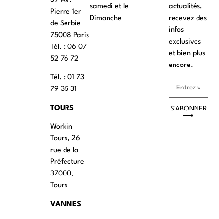
39 Av.
samedi et le
actualités,
Pierre 1er
Dimanche
recevez des
de Serbie
infos
75008 Paris
exclusives
Tél. : ‭06 07
et bien plus
52 76 72
encore.
Tél. : 01 73
79 35 31
TOURS
S'ABONNER
⟶
Workin
Tours, 26
rue de la
Préfecture
37000,
Tours
VANNES