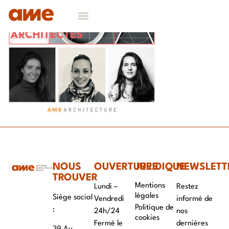
NOS DOMAINES D’EXPERTISES
CONTACT & RECRUTEMENT
NOUS
OUVERTURES
JURIDIQUE
NEWSLETT
TROUVER
Mentions
Lundi –
Restez
légales
Siège social
Vendredi
informé de
Politique de
:
24h/24
nos
cookies
Fermé le
dernières