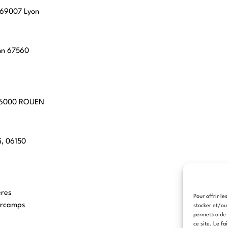
, 69007 Lyon
hn 67560
 76000 ROUEN
i, 06150
eres
Pour offrir le
arcamps
stocker et/ou
permettra de 
ce site. Le fa