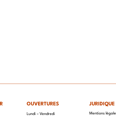
IR-FAIRE
EQUIPE
PROJETS
ACTUALITÉS
CONTACT & RECRUTEME
R
OUVERTURES
JURIDIQUE
Mentions légale
Lundi – Vendredi