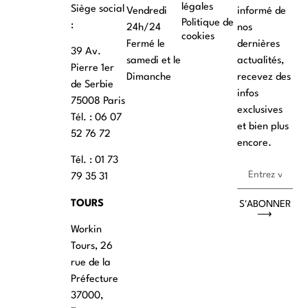
légales
Siège social
Vendredi
informé de
Politique de
:
24h/24
nos
cookies
Fermé le
dernières
39 Av.
samedi et le
actualités,
Pierre 1er
Dimanche
recevez des
de Serbie
infos
75008 Paris
exclusives
Tél. : ‭06 07
et bien plus
52 76 72
encore.
Tél. : 01 73
79 35 31
TOURS
S'ABONNER
⟶
Workin
Tours, 26
rue de la
Préfecture
37000,