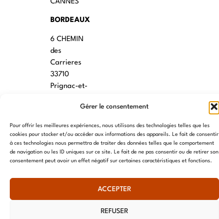
CANNES
BORDEAUX
6 CHEMIN
des
Carrieres
33710
Prignac-et-
Marcamps
Gérer le consentement
MONTPELLIER
Pour offrir les meilleures expériences, nous utilisons des technologies telles que les
7 rue des
cookies pour stocker et/ou accéder aux informations des appareils. Le fait de consentir
à ces technologies nous permettra de traiter des données telles que le comportement
écoles
de navigation ou les ID uniques sur ce site. Le fait de ne pas consentir ou de retirer son
34790
consentement peut avoir un effet négatif sur certaines caractéristiques et fonctions.
Grabels
ACCEPTER
© AME 2024, tous droits réservés
REFUSER