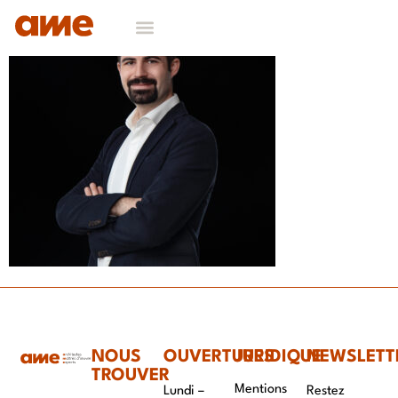
NOUS
OUVERTURES
JURIDIQUE
NEWSLETT
TROUVER
Mentions
Lundi –
Restez