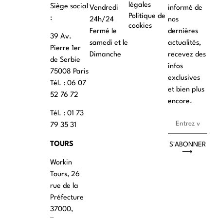
légales
Siège social
Vendredi
informé de
Politique de
:
24h/24
nos
cookies
Fermé le
dernières
39 Av.
samedi et le
actualités,
Pierre 1er
Dimanche
recevez des
de Serbie
infos
75008 Paris
exclusives
Tél. : ‭06 07
et bien plus
52 76 72
encore.
Tél. : 01 73
79 35 31
TOURS
S'ABONNER
⟶
Workin
Tours, 26
rue de la
Préfecture
37000,