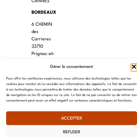
CANNES
BORDEAUX
6 CHEMIN
des
Carrieres
33710
Prignac-et-
Marcamps
Gérer le consentement
MONTPELLIER
Pour offrir les meilleures expériences, nous utilisons des technologies telles que les
7 rue des
cookies pour stocker et/ou accéder aux informations des appareils. Le fait de consentir
à ces technologies nous permettra de traiter des données telles que le comportement
écoles
de navigation ou les ID uniques sur ce site. Le fait de ne pas consentir ou de retirer son
34790
consentement peut avoir un effet négatif sur certaines caractéristiques et fonctions.
Grabels
ACCEPTER
© AME 2024, tous droits réservés
REFUSER