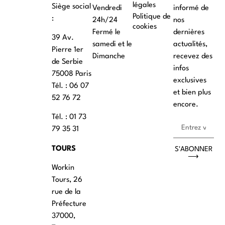
légales
Siège social
Vendredi
informé de
Politique de
:
24h/24
nos
cookies
Fermé le
dernières
39 Av.
samedi et le
actualités,
Pierre 1er
Dimanche
recevez des
de Serbie
infos
75008 Paris
exclusives
Tél. : ‭06 07
et bien plus
52 76 72
encore.
Tél. : 01 73
79 35 31
TOURS
S'ABONNER
⟶
Workin
Tours, 26
rue de la
Préfecture
37000,