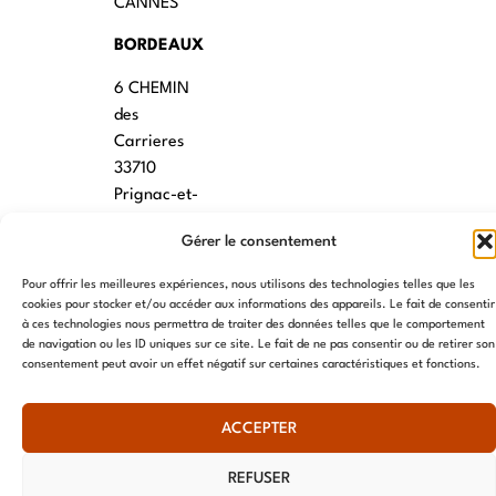
CANNES
BORDEAUX
6 CHEMIN
des
Carrieres
33710
Prignac-et-
Marcamps
Gérer le consentement
MONTPELLIER
Pour offrir les meilleures expériences, nous utilisons des technologies telles que les
7 rue des
cookies pour stocker et/ou accéder aux informations des appareils. Le fait de consentir
à ces technologies nous permettra de traiter des données telles que le comportement
écoles
de navigation ou les ID uniques sur ce site. Le fait de ne pas consentir ou de retirer son
34790
consentement peut avoir un effet négatif sur certaines caractéristiques et fonctions.
Grabels
ACCEPTER
© AME 2024, tous droits réservés
REFUSER