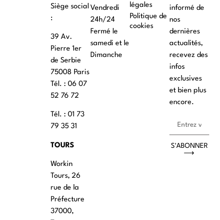
légales
Siège social
Vendredi
informé de
Politique de
:
24h/24
nos
cookies
Fermé le
dernières
39 Av.
samedi et le
actualités,
Pierre 1er
Dimanche
recevez des
de Serbie
infos
75008 Paris
exclusives
Tél. : ‭06 07
et bien plus
52 76 72
encore.
Tél. : 01 73
79 35 31
TOURS
S'ABONNER
⟶
Workin
Tours, 26
rue de la
Préfecture
37000,