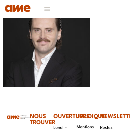
NOUS
OUVERTURES
JURIDIQUE
NEWSLETT
TROUVER
Mentions
Lundi –
Restez