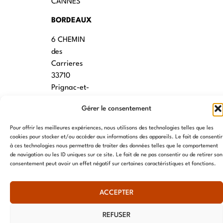
CANNES
BORDEAUX
6 CHEMIN
des
Carrieres
33710
Prignac-et-
Marcamps
Gérer le consentement
MONTPELLIER
Pour offrir les meilleures expériences, nous utilisons des technologies telles que les
7 rue des
cookies pour stocker et/ou accéder aux informations des appareils. Le fait de consentir
à ces technologies nous permettra de traiter des données telles que le comportement
écoles
de navigation ou les ID uniques sur ce site. Le fait de ne pas consentir ou de retirer son
34790
consentement peut avoir un effet négatif sur certaines caractéristiques et fonctions.
Grabels
ACCEPTER
© AME 2024, tous droits réservés
REFUSER