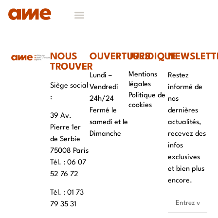
3 Portraits
NOUS
OUVERTURES
JURIDIQUE
NEWSLETT
TROUVER
Mentions
Lundi –
Restez
légales
Siège social
Vendredi
informé de
Politique de
:
24h/24
nos
cookies
Fermé le
dernières
39 Av.
samedi et le
actualités,
Pierre 1er
Dimanche
recevez des
de Serbie
infos
75008 Paris
exclusives
Tél. : ‭06 07
et bien plus
52 76 72
encore.
Tél. : 01 73
79 35 31