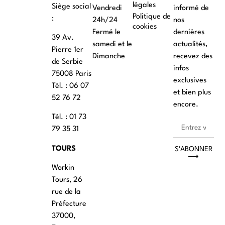
légales
Siège social
Vendredi
informé de
Politique de
:
24h/24
nos
cookies
Fermé le
dernières
39 Av.
samedi et le
actualités,
Pierre 1er
Dimanche
recevez des
de Serbie
infos
75008 Paris
exclusives
Tél. : ‭06 07
et bien plus
52 76 72
encore.
Tél. : 01 73
79 35 31
TOURS
S'ABONNER
⟶
Workin
Tours, 26
rue de la
Préfecture
37000,