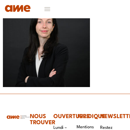
NOUS
OUVERTURES
JURIDIQUE
NEWSLETT
TROUVER
Mentions
Lundi –
Restez