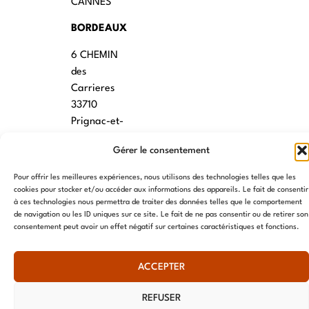
CANNES
BORDEAUX
6 CHEMIN
des
Carrieres
33710
Prignac-et-
Marcamps
Gérer le consentement
MONTPELLIER
Pour offrir les meilleures expériences, nous utilisons des technologies telles que les
7 rue des
cookies pour stocker et/ou accéder aux informations des appareils. Le fait de consentir
à ces technologies nous permettra de traiter des données telles que le comportement
écoles
de navigation ou les ID uniques sur ce site. Le fait de ne pas consentir ou de retirer son
34790
consentement peut avoir un effet négatif sur certaines caractéristiques et fonctions.
Grabels
ACCEPTER
© AME 2024, tous droits réservés
REFUSER