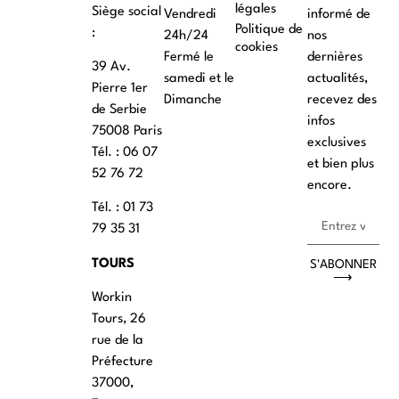
légales
Siège social
Vendredi
informé de
Politique de
:
24h/24
nos
cookies
Fermé le
dernières
39 Av.
samedi et le
actualités,
Pierre 1er
Dimanche
recevez des
de Serbie
infos
75008 Paris
exclusives
Tél. : ‭06 07
et bien plus
52 76 72
encore.
Tél. : 01 73
79 35 31
TOURS
S'ABONNER
⟶
Workin
Tours, 26
rue de la
Préfecture
37000,