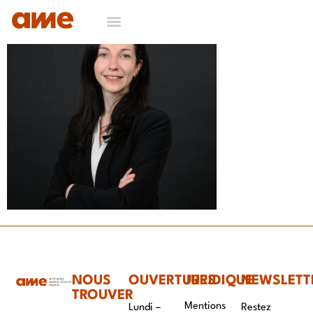
NOUS
OUVERTURES
JURIDIQUE
NEWSLETT
TROUVER
Mentions
Lundi –
Restez