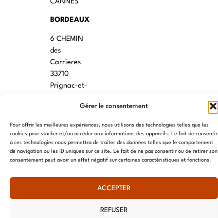
CANNES
BORDEAUX
6 CHEMIN
des
Carrieres
33710
Prignac-et-
Marcamps
Gérer le consentement
MONTPELLIER
Pour offrir les meilleures expériences, nous utilisons des technologies telles que les
7 rue des
cookies pour stocker et/ou accéder aux informations des appareils. Le fait de consentir
à ces technologies nous permettra de traiter des données telles que le comportement
écoles
de navigation ou les ID uniques sur ce site. Le fait de ne pas consentir ou de retirer son
34790
consentement peut avoir un effet négatif sur certaines caractéristiques et fonctions.
Grabels
ACCEPTER
© AME 2024, tous droits réservés
REFUSER