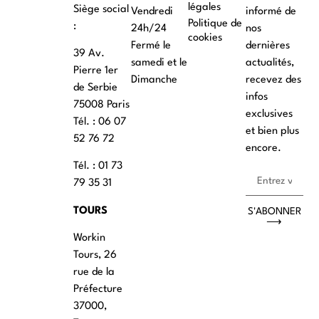
légales
Siège social
Vendredi
informé de
Politique de
:
24h/24
nos
cookies
Fermé le
dernières
39 Av.
samedi et le
actualités,
Pierre 1er
Dimanche
recevez des
de Serbie
infos
75008 Paris
exclusives
Tél. : ‭06 07
et bien plus
52 76 72
encore.
Tél. : 01 73
79 35 31
TOURS
S'ABONNER
⟶
Workin
Tours, 26
rue de la
Préfecture
37000,