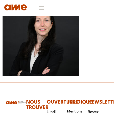
NOUS
OUVERTURES
JURIDIQUE
NEWSLETT
TROUVER
Mentions
Lundi –
Restez