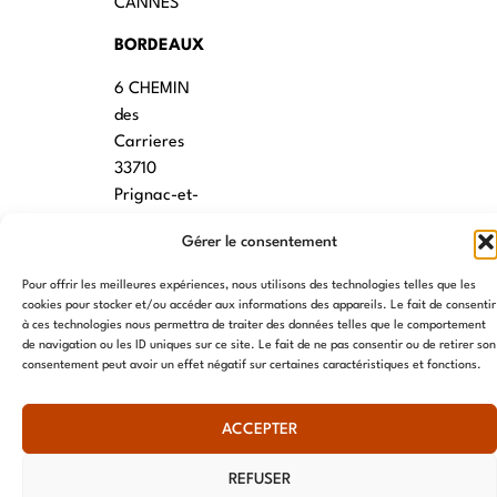
CANNES
BORDEAUX
6 CHEMIN
des
Carrieres
33710
Prignac-et-
Marcamps
Gérer le consentement
MONTPELLIER
Pour offrir les meilleures expériences, nous utilisons des technologies telles que les
7 rue des
cookies pour stocker et/ou accéder aux informations des appareils. Le fait de consentir
à ces technologies nous permettra de traiter des données telles que le comportement
écoles
de navigation ou les ID uniques sur ce site. Le fait de ne pas consentir ou de retirer son
34790
consentement peut avoir un effet négatif sur certaines caractéristiques et fonctions.
Grabels
ACCEPTER
© AME 2024, tous droits réservés
REFUSER