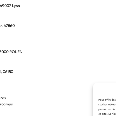
, 69007 Lyon
hn 67560
 76000 ROUEN
i, 06150
eres
Pour offrir le
arcamps
stocker et/ou
permettra de 
ce site. Le fa