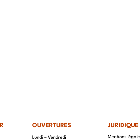
IR-FAIRE
EQUIPE
PROJETS
ACTUALITÉS
CONTACT & RECRUTEME
R
OUVERTURES
JURIDIQUE
Mentions légale
Lundi – Vendredi