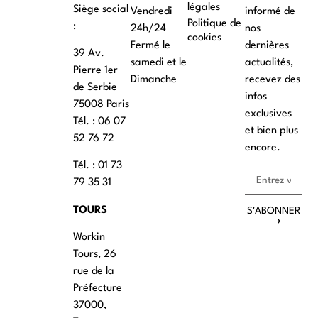
légales
Siège social
Vendredi
informé de
Politique de
:
24h/24
nos
cookies
Fermé le
dernières
39 Av.
samedi et le
actualités,
Pierre 1er
Dimanche
recevez des
de Serbie
infos
75008 Paris
exclusives
Tél. : ‭06 07
et bien plus
52 76 72
encore.
Tél. : 01 73
79 35 31
TOURS
S'ABONNER
⟶
Workin
Tours, 26
rue de la
Préfecture
37000,