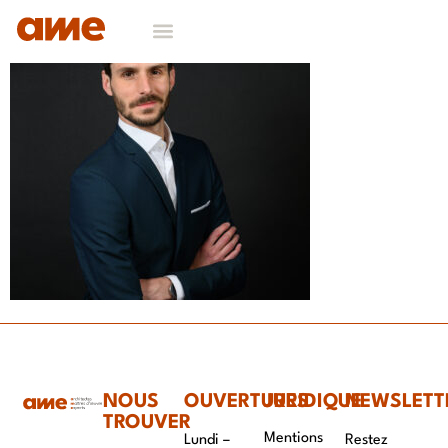
NOUS
OUVERTURES
JURIDIQUE
NEWSLETT
TROUVER
Mentions
Lundi –
Restez