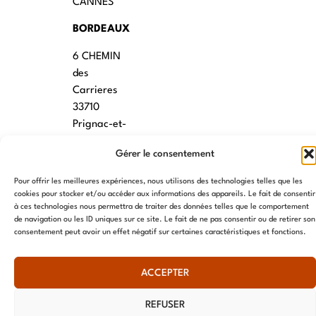
CANNES
BORDEAUX
6 CHEMIN
des
Carrieres
33710
Prignac-et-
Marcamps
Gérer le consentement
MONTPELLIER
Pour offrir les meilleures expériences, nous utilisons des technologies telles que les
7 rue des
cookies pour stocker et/ou accéder aux informations des appareils. Le fait de consentir
à ces technologies nous permettra de traiter des données telles que le comportement
écoles
de navigation ou les ID uniques sur ce site. Le fait de ne pas consentir ou de retirer son
34790
consentement peut avoir un effet négatif sur certaines caractéristiques et fonctions.
Grabels
ACCEPTER
© AME 2024, tous droits réservés
REFUSER