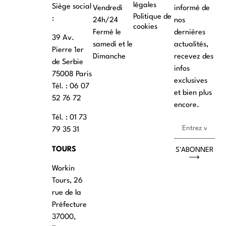
légales
Siège social
Vendredi
informé de
Politique de
:
24h/24
nos
cookies
Fermé le
dernières
39 Av.
samedi et le
actualités,
Pierre 1er
Dimanche
recevez des
de Serbie
infos
75008 Paris
exclusives
Tél. : ‭06 07
et bien plus
52 76 72
encore.
Tél. : 01 73
79 35 31
TOURS
S'ABONNER
⟶
Workin
Tours, 26
rue de la
Préfecture
37000,