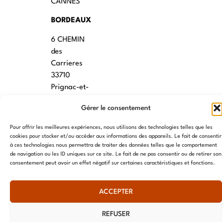
CANNES
BORDEAUX
6 CHEMIN
des
Carrieres
33710
Prignac-et-
Marcamps
Gérer le consentement
MONTPELLIER
Pour offrir les meilleures expériences, nous utilisons des technologies telles que les
7 rue des
cookies pour stocker et/ou accéder aux informations des appareils. Le fait de consentir
à ces technologies nous permettra de traiter des données telles que le comportement
écoles
de navigation ou les ID uniques sur ce site. Le fait de ne pas consentir ou de retirer son
34790
consentement peut avoir un effet négatif sur certaines caractéristiques et fonctions.
Grabels
ACCEPTER
© AME 2024, tous droits réservés
REFUSER