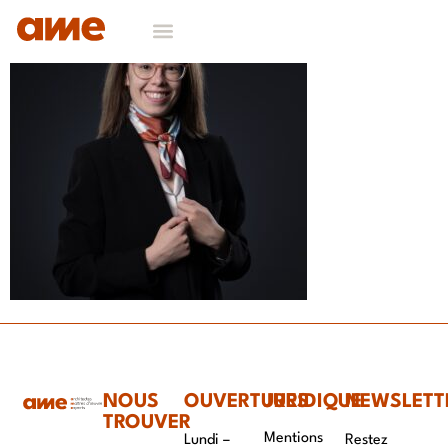
NOUS
OUVERTURES
JURIDIQUE
NEWSLETT
TROUVER
Mentions
Lundi –
Restez