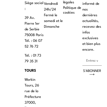
légales
Siège social
Vendredi
informé de
Politique de
:
24h/24
nos
cookies
Fermé le
dernières
39 Av.
samedi et le
actualités,
Pierre 1er
Dimanche
recevez des
de Serbie
infos
75008 Paris
exclusives
Tél. : ‭06 07
et bien plus
52 76 72
encore.
Tél. : 01 73
79 35 31
TOURS
S'ABONNER
⟶
Workin
Tours, 26
rue de la
Préfecture
37000,