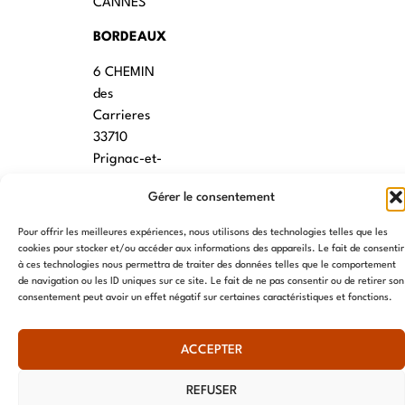
CANNES
BORDEAUX
6 CHEMIN
des
Carrieres
33710
Prignac-et-
Marcamps
Gérer le consentement
MONTPELLIER
Pour offrir les meilleures expériences, nous utilisons des technologies telles que les
7 rue des
cookies pour stocker et/ou accéder aux informations des appareils. Le fait de consentir
à ces technologies nous permettra de traiter des données telles que le comportement
écoles
de navigation ou les ID uniques sur ce site. Le fait de ne pas consentir ou de retirer son
34790
consentement peut avoir un effet négatif sur certaines caractéristiques et fonctions.
Grabels
ACCEPTER
© AME 2024, tous droits réservés
REFUSER