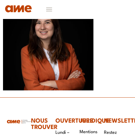
NOUS
OUVERTURES
JURIDIQUE
NEWSLETT
TROUVER
Mentions
Lundi –
Restez