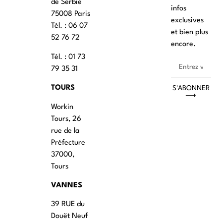
de Serbie
infos
75008 Paris
exclusives
Tél. : ‭06 07
et bien plus
52 76 72
encore.
Tél. : 01 73
79 35 31
TOURS
S'ABONNER
⟶
Workin
Tours, 26
rue de la
Préfecture
37000,
Tours
VANNES
39 RUE du
Douët Neuf