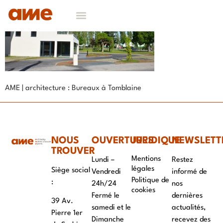
AME | architecture : Bureaux à Tomblaine
NOUS
OUVERTURES
JURIDIQUE
NEWSLETT
TROUVER
Mentions
Lundi –
Restez
légales
Siège social
Vendredi
informé de
Politique de
:
24h/24
nos
cookies
Fermé le
dernières
39 Av.
samedi et le
actualités,
Pierre 1er
Dimanche
recevez des