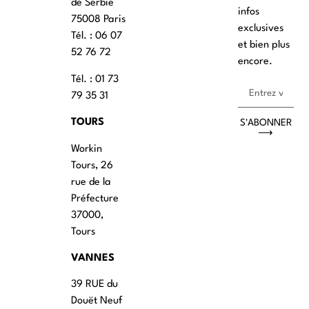
de Serbie
infos
75008 Paris
exclusives
Tél. : ‭06 07
et bien plus
52 76 72
encore.
Tél. : 01 73
79 35 31
TOURS
S'ABONNER
⟶
Workin
Tours, 26
rue de la
Préfecture
37000,
Tours
VANNES
39 RUE du
Douët Neuf