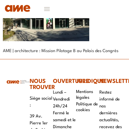
AME | architecture : Mission Pilotage B au Palais des Congrès
NOUS
OUVERTURES
JURIDIQUE
NEWSLETT
TROUVER
Mentions
Lundi –
Restez
légales
Siège social
Vendredi
informé de
Politique de
:
24h/24
nos
cookies
Fermé le
dernières
39 Av.
samedi et le
actualités,
Pierre 1er
Dimanche
recevez des