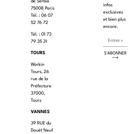
de Serbie
infos
75008 Paris
exclusives
Tél. : ‭06 07
et bien plus
52 76 72
encore.
Tél. : 01 73
79 35 31
TOURS
S'ABONNER
⟶
Workin
Tours, 26
rue de la
Préfecture
37000,
Tours
VANNES
39 RUE du
Douët Neuf