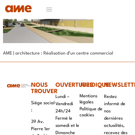
AME | architecture : Réalisation d’un centre commercial
NOUS
OUVERTURES
JURIDIQUE
NEWSLETT
TROUVER
Mentions
Lundi –
Restez
légales
Siège social
Vendredi
informé de
Politique de
:
24h/24
nos
cookies
Fermé le
dernières
39 Av.
samedi et le
actualités,
Pierre 1er
Dimanche
recevez des