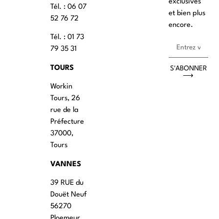
exclusives
Tél. : ‭06 07
et bien plus
52 76 72
encore.
Tél. : 01 73
79 35 31
TOURS
S'ABONNER
⟶
Workin
Tours, 26
rue de la
Préfecture
37000,
Tours
VANNES
39 RUE du
Douët Neuf
56270
Ploemeur