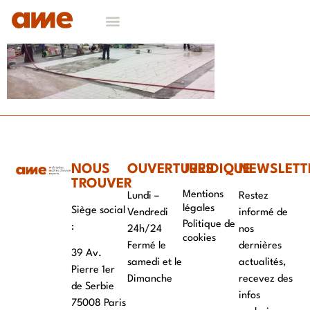
NOUS
OUVERTURES
JURIDIQUE
NEWSLETT
TROUVER
Mentions
Lundi –
Restez
légales
Siège social
Vendredi
informé de
Politique de
:
24h/24
nos
cookies
Fermé le
dernières
39 Av.
samedi et le
actualités,
Pierre 1er
Dimanche
recevez des
de Serbie
infos
75008 Paris