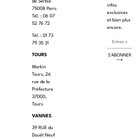
de Serbie
infos
75008 Paris
exclusives
Tél. : ‭06 07
et bien plus
52 76 72
encore.
Tél. : 01 73
79 35 31
TOURS
S'ABONNER
⟶
Workin
Tours, 26
rue de la
Préfecture
37000,
Tours
VANNES
39 RUE du
Douët Neuf