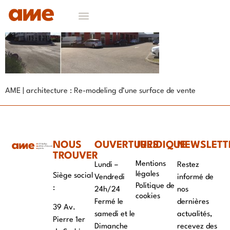
AME | architecture : Re-modeling d’une surface de vente
NOUS
OUVERTURES
JURIDIQUE
NEWSLETT
TROUVER
Mentions
Lundi –
Restez
légales
Siège social
Vendredi
informé de
Politique de
:
24h/24
nos
cookies
Fermé le
dernières
39 Av.
samedi et le
actualités,
Pierre 1er
Dimanche
recevez des