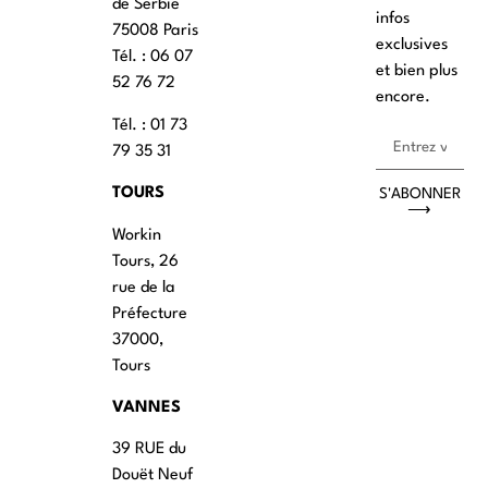
de Serbie
infos
75008 Paris
exclusives
Tél. : ‭06 07
et bien plus
52 76 72
encore.
Tél. : 01 73
79 35 31
TOURS
S'ABONNER
⟶
Workin
Tours, 26
rue de la
Préfecture
37000,
Tours
VANNES
39 RUE du
Douët Neuf