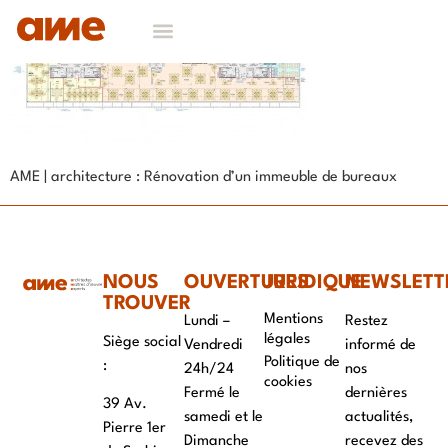
AME | architecture : Rénovation d’un immeuble de bureaux
NOUS
OUVERTURES
JURIDIQUE
NEWSLETT
TROUVER
Mentions
Lundi –
Restez
légales
Siège social
Vendredi
informé de
Politique de
:
24h/24
nos
cookies
Fermé le
dernières
39 Av.
samedi et le
actualités,
Pierre 1er
Dimanche
recevez des