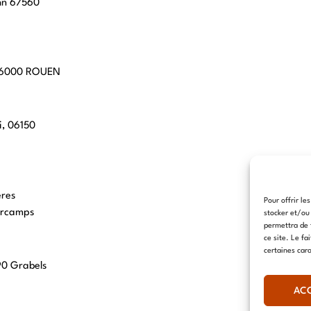
hn 67560
 76000 ROUEN
i, 06150
eres
Pour offrir le
arcamps
stocker et/ou
permettra de 
ce site. Le fa
certaines cara
90 Grabels
AC