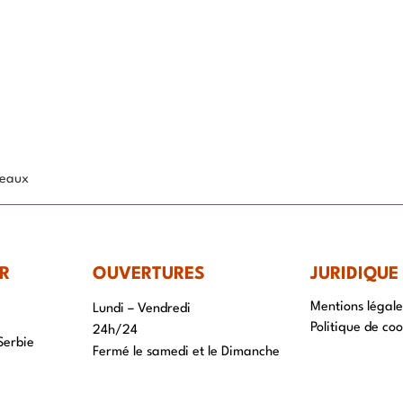
IR-FAIRE
EQUIPE
PROJETS
ACTUALITÉS
CONTACT & RECRUTEME
ceaux
R
OUVERTURES
JURIDIQUE
Mentions légale
Lundi – Vendredi
Politique de coo
24h/24
Serbie
Fermé le samedi et le Dimanche