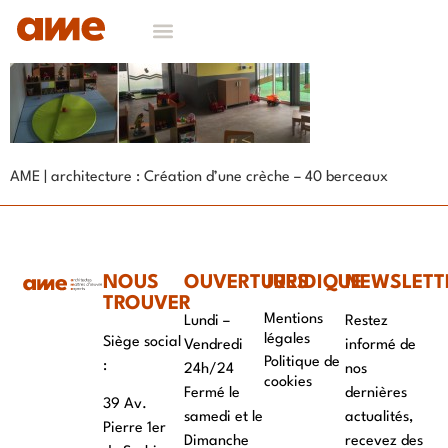
AME | architecture : Création d’une crèche – 40 berceaux
NOUS
OUVERTURES
JURIDIQUE
NEWSLETT
TROUVER
Mentions
Lundi –
Restez
légales
Siège social
Vendredi
informé de
Politique de
:
24h/24
nos
cookies
Fermé le
dernières
39 Av.
samedi et le
actualités,
Pierre 1er
Dimanche
recevez des