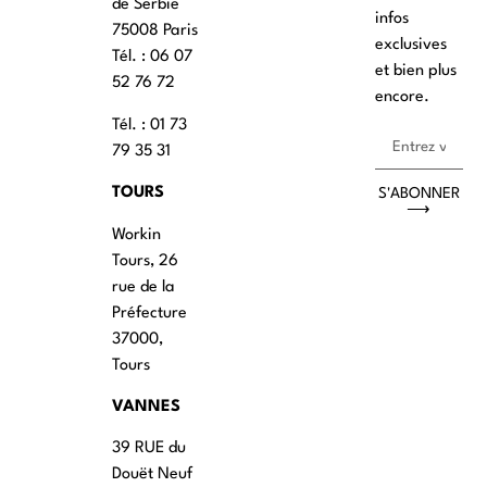
de Serbie
infos
75008 Paris
exclusives
Tél. : ‭06 07
et bien plus
52 76 72
encore.
Tél. : 01 73
79 35 31
TOURS
S'ABONNER
⟶
Workin
Tours, 26
rue de la
Préfecture
37000,
Tours
VANNES
39 RUE du
Douët Neuf