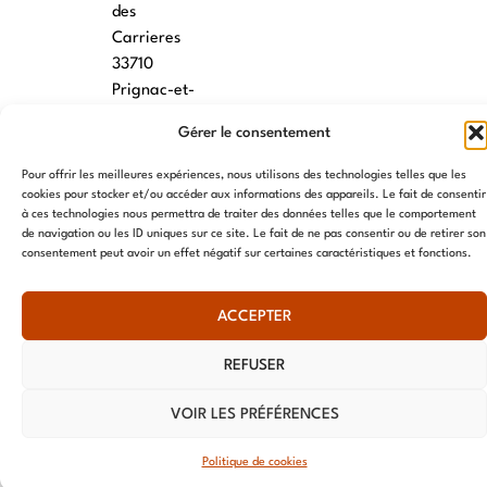
des
Carrieres
33710
Prignac-et-
Marcamps
Gérer le consentement
MONTPELLIER
Pour offrir les meilleures expériences, nous utilisons des technologies telles que les
cookies pour stocker et/ou accéder aux informations des appareils. Le fait de consentir
7 rue des
à ces technologies nous permettra de traiter des données telles que le comportement
écoles
de navigation ou les ID uniques sur ce site. Le fait de ne pas consentir ou de retirer son
34790
consentement peut avoir un effet négatif sur certaines caractéristiques et fonctions.
Grabels
ACCEPTER
© AME 2024, tous droits réservés
REFUSER
VOIR LES PRÉFÉRENCES
Politique de cookies