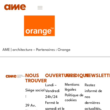
AME | architecture – Partenaires : Orange
NOUS
OUVERTURES
JURIDIQUE
NEWSLETT
TROUVER
Mentions
Lundi –
Restez
légales
Siège social
Vendredi
informé de
Politique de
:
24h/24
nos
cookies
Fermé le
dernières
39 Av.
samedi et le
actualités,