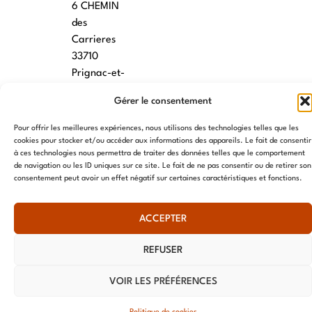
6 CHEMIN
des
Carrieres
33710
Prignac-et-
Marcamps
Gérer le consentement
MONTPELLIER
Pour offrir les meilleures expériences, nous utilisons des technologies telles que les
cookies pour stocker et/ou accéder aux informations des appareils. Le fait de consentir
7 rue des
à ces technologies nous permettra de traiter des données telles que le comportement
écoles
de navigation ou les ID uniques sur ce site. Le fait de ne pas consentir ou de retirer son
34790
consentement peut avoir un effet négatif sur certaines caractéristiques et fonctions.
Grabels
ACCEPTER
© AME 2024, tous droits réservés
REFUSER
VOIR LES PRÉFÉRENCES