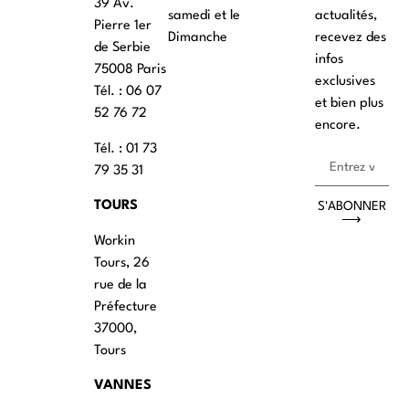
39 Av.
samedi et le
actualités,
Pierre 1er
Dimanche
recevez des
de Serbie
infos
75008 Paris
exclusives
Tél. : ‭06 07
et bien plus
52 76 72
encore.
Tél. : 01 73
79 35 31
TOURS
S'ABONNER
⟶
Workin
Tours, 26
rue de la
Préfecture
37000,
Tours
VANNES