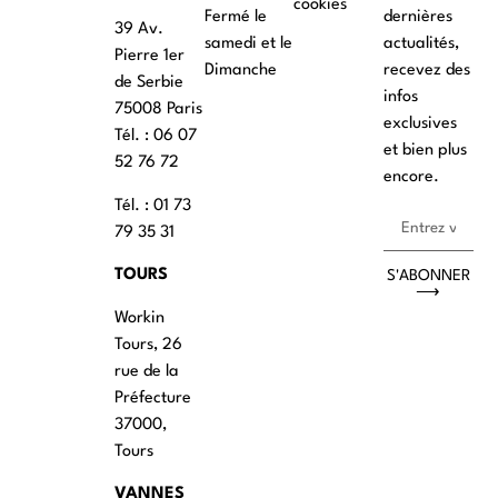
cookies
Fermé le
dernières
39 Av.
samedi et le
actualités,
Pierre 1er
Dimanche
recevez des
de Serbie
infos
75008 Paris
exclusives
Tél. : ‭06 07
et bien plus
52 76 72
encore.
Tél. : 01 73
79 35 31
TOURS
S'ABONNER
⟶
Workin
Tours, 26
rue de la
Préfecture
37000,
Tours
VANNES