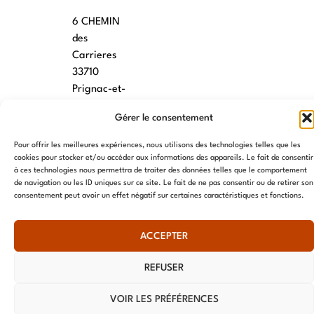
6 CHEMIN
des
Carrieres
33710
Prignac-et-
Marcamps
Gérer le consentement
MONTPELLIER
Pour offrir les meilleures expériences, nous utilisons des technologies telles que les
cookies pour stocker et/ou accéder aux informations des appareils. Le fait de consentir
7 rue des
à ces technologies nous permettra de traiter des données telles que le comportement
écoles
de navigation ou les ID uniques sur ce site. Le fait de ne pas consentir ou de retirer son
34790
consentement peut avoir un effet négatif sur certaines caractéristiques et fonctions.
Grabels
ACCEPTER
© AME 2024, tous droits réservés
REFUSER
VOIR LES PRÉFÉRENCES