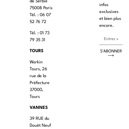
de Serbie
infos
75008 Paris
exclusives
Tél. : ‭06 07
et bien plus
52 76 72
encore.
Tél. : 01 73
79 35 31
TOURS
S'ABONNER
⟶
Workin
Tours, 26
rue de la
Préfecture
37000,
Tours
VANNES
39 RUE du
Douët Neuf