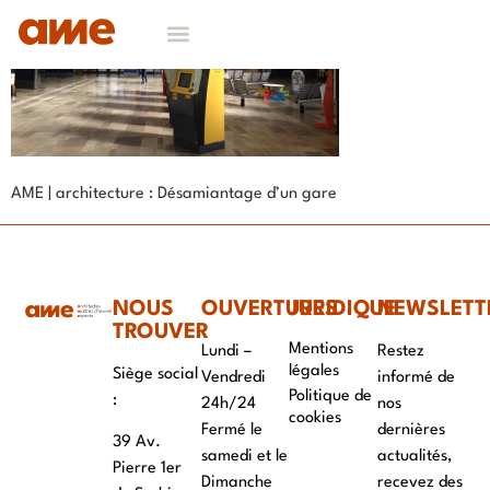
AME | architecture : Désamiantage d’un gare
NOUS
OUVERTURES
JURIDIQUE
NEWSLETT
TROUVER
Mentions
Lundi –
Restez
légales
Siège social
Vendredi
informé de
Politique de
:
24h/24
nos
cookies
Fermé le
dernières
39 Av.
samedi et le
actualités,
Pierre 1er
Dimanche
recevez des