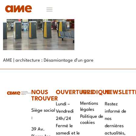
AME | architecture : Désamiantage d’un gare
NOUS
OUVERTURES
JURIDIQUE
NEWSLETT
TROUVER
Mentions
Lundi –
Restez
légales
Siège social
Vendredi
informé de
Politique de
:
24h/24
nos
cookies
Fermé le
dernières
39 Av.
samedi et le
actualités,