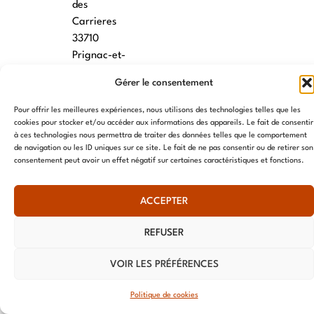
des
Carrieres
33710
Prignac-et-
Marcamps
Gérer le consentement
MONTPELLIER
Pour offrir les meilleures expériences, nous utilisons des technologies telles que les
cookies pour stocker et/ou accéder aux informations des appareils. Le fait de consentir
7 rue des
à ces technologies nous permettra de traiter des données telles que le comportement
écoles
de navigation ou les ID uniques sur ce site. Le fait de ne pas consentir ou de retirer son
34790
consentement peut avoir un effet négatif sur certaines caractéristiques et fonctions.
Grabels
ACCEPTER
© AME 2024, tous droits réservés
REFUSER
VOIR LES PRÉFÉRENCES
Politique de cookies