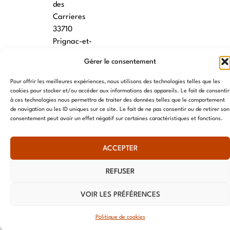
des
Carrieres
33710
Prignac-et-
Marcamps
Gérer le consentement
MONTPELLIER
Pour offrir les meilleures expériences, nous utilisons des technologies telles que les
cookies pour stocker et/ou accéder aux informations des appareils. Le fait de consentir
7 rue des
à ces technologies nous permettra de traiter des données telles que le comportement
écoles
de navigation ou les ID uniques sur ce site. Le fait de ne pas consentir ou de retirer son
34790
consentement peut avoir un effet négatif sur certaines caractéristiques et fonctions.
Grabels
ACCEPTER
© AME 2024, tous droits réservés
REFUSER
VOIR LES PRÉFÉRENCES
Politique de cookies