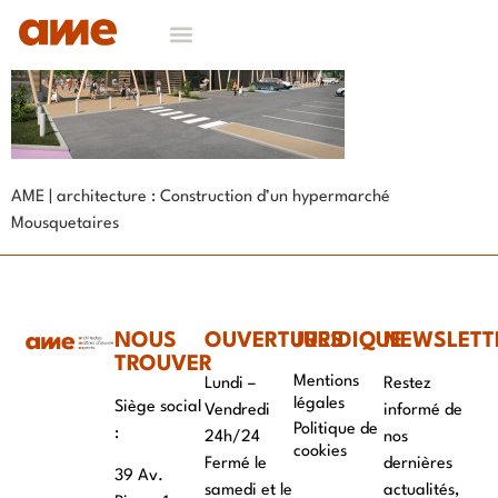
AME | architecture : Construction d’un hypermarché
Mousquetaires
NOUS
OUVERTURES
JURIDIQUE
NEWSLETT
TROUVER
Mentions
Lundi –
Restez
légales
Siège social
Vendredi
informé de
Politique de
:
24h/24
nos
cookies
Fermé le
dernières
39 Av.
samedi et le
actualités,