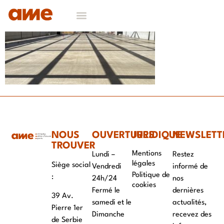
NOS DOMAINES D’EXPERTISES
CONTACT & RECRUTEMENT
NOUS
OUVERTURES
JURIDIQUE
NEWSLETT
TROUVER
Mentions
Lundi –
Restez
légales
Siège social
Vendredi
informé de
Politique de
:
24h/24
nos
cookies
Fermé le
dernières
39 Av.
samedi et le
actualités,
Pierre 1er
Dimanche
recevez des
de Serbie