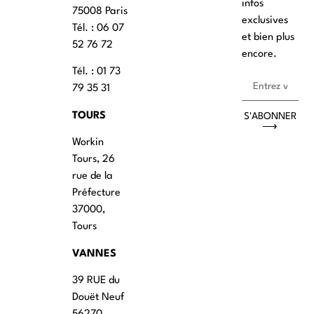
infos
75008 Paris
exclusives
Tél. : ‭06 07
et bien plus
52 76 72
encore.
Tél. : 01 73
79 35 31
TOURS
S'ABONNER
⟶
Workin
Tours, 26
rue de la
Préfecture
37000,
Tours
VANNES
39 RUE du
Douët Neuf