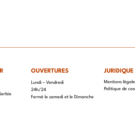
IR-FAIRE
EQUIPE
PROJETS
ACTUALITÉS
CONTACT & RECRUTEME
R
OUVERTURES
JURIDIQUE
Mentions légale
Lundi – Vendredi
Politique de coo
24h/24
Serbie
Fermé le samedi et le Dimanche