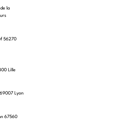
 de la
urs
uf 56270
00 Lille
, 69007 Lyon
hn 67560