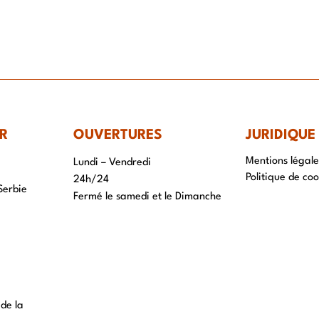
IR-FAIRE
EQUIPE
PROJETS
ACTUALITÉS
CONTACT & RECRUTEME
R
OUVERTURES
JURIDIQUE
Mentions légale
Lundi – Vendredi
Politique de coo
24h/24
Serbie
Fermé le samedi et le Dimanche
 de la