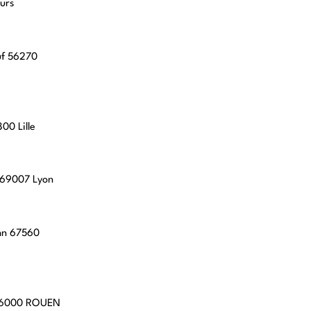
urs
uf 56270
00 Lille
, 69007 Lyon
hn 67560
 76000 ROUEN