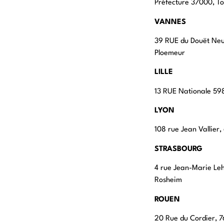
Préfecture 37000, To
VANNES
39 RUE du Douët Ne
Ploemeur
LILLE
13 RUE Nationale 598
LYON
108 rue Jean Vallier
STRASBOURG
4 rue Jean-Marie Le
Rosheim
ROUEN
20 Rue du Cordier,