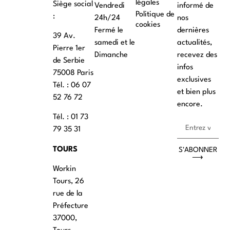
légales
Siège social
Vendredi
informé de
Politique de
:
24h/24
nos
cookies
Fermé le
dernières
39 Av.
samedi et le
actualités,
Pierre 1er
Dimanche
recevez des
de Serbie
infos
75008 Paris
exclusives
Tél. : ‭06 07
et bien plus
52 76 72
encore.
Tél. : 01 73
79 35 31
TOURS
S'ABONNER
⟶
Workin
Tours, 26
rue de la
Préfecture
37000,