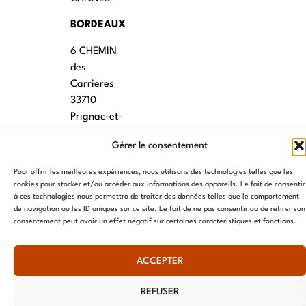
BORDEAUX
6 CHEMIN
des
Carrieres
33710
Prignac-et-
Marcamps
Gérer le consentement
MONTPELLIER
Pour offrir les meilleures expériences, nous utilisons des technologies telles que les
7 rue des
cookies pour stocker et/ou accéder aux informations des appareils. Le fait de consentir
à ces technologies nous permettra de traiter des données telles que le comportement
écoles
de navigation ou les ID uniques sur ce site. Le fait de ne pas consentir ou de retirer son
34790
consentement peut avoir un effet négatif sur certaines caractéristiques et fonctions.
Grabels
ACCEPTER
© AME 2024, tous droits réservés
REFUSER