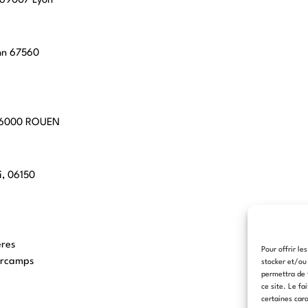
, 69007 Lyon
hn 67560
 76000 ROUEN
i, 06150
eres
Pour offrir le
arcamps
stocker et/ou
permettra de 
ce site. Le fa
certaines cara