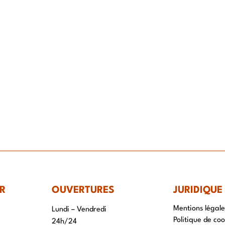
IR-FAIRE
EQUIPE
PROJETS
ACTUALITÉS
CONTACT & RECRUTEME
R
OUVERTURES
JURIDIQUE
Mentions légale
Lundi – Vendredi
Politique de coo
24h/24