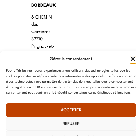
BORDEAUX
6 CHEMIN
des
Carrieres
33710
Prignac-et-
Marcamps
Gérer le consentement
MONTPELLIER
Pour offrir les meilleures expériences, nous utilisons des technologies telles que les
cookies pour stocker et/ou accéder aux informations des appareils. Le fait de consentir
7 rue des
à ces technologies nous permettra de traiter des données telles que le comportement
écoles
de navigation ou les ID uniques sur ce site. Le fait de ne pas consentir ou de retirer son
34790
consentement peut avoir un effet négatif sur certaines caractéristiques et fonctions.
Grabels
ACCEPTER
© AME 2024, tous droits réservés
REFUSER