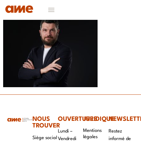
NOS DOMAINES D’EXPERTISES
CONTACT & RECRUTEMENT
NOUS
OUVERTURES
JURIDIQUE
NEWSLETT
TROUVER
Mentions
Lundi –
Restez
légales
Siège social
Vendredi
informé de