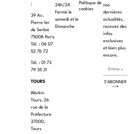
Politique de
:
24h/24
nos
cookies
Fermé le
dernières
39 Av.
samedi et le
actualités,
Pierre 1er
Dimanche
recevez des
de Serbie
infos
75008 Paris
exclusives
Tél. : ‭06 07
et bien plus
52 76 72
encore.
Tél. : 01 73
79 35 31
TOURS
S'ABONNER
⟶
Workin
Tours, 26
rue de la
Préfecture
37000,
Tours