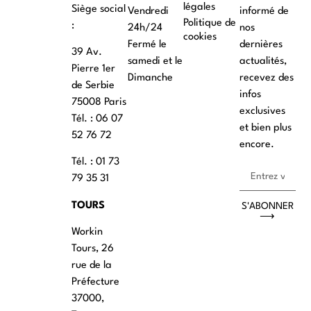
légales
Siège social
Vendredi
informé de
Politique de
:
24h/24
nos
cookies
Fermé le
dernières
39 Av.
samedi et le
actualités,
Pierre 1er
Dimanche
recevez des
de Serbie
infos
75008 Paris
exclusives
Tél. : ‭06 07
et bien plus
52 76 72
encore.
Tél. : 01 73
79 35 31
TOURS
S'ABONNER
⟶
Workin
Tours, 26
rue de la
Préfecture
37000,