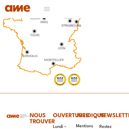
NOS DOMAINES D’EXPERTISES
CONTACT & RECRUTEMENT
NOUS
OUVERTURES
JURIDIQUE
NEWSLETT
TROUVER
Mentions
Lundi –
Restez