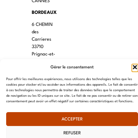
CANNES
BORDEAUX
6 CHEMIN
des
Carrieres
33710
Prignac-et-
Marcamps
Gérer le consentement
MONTPELLIER
Pour offrir les meilleures expériences, nous utilisons des technologies telles que les
7 rue des
cookies pour stocker et/ou accéder aux informations des appareils. Le fait de consentir
à ces technologies nous permettra de traiter des données telles que le comportement
écoles
de navigation ou les ID uniques sur ce site. Le fait de ne pas consentir ou de retirer son
34790
consentement peut avoir un effet négatif sur certaines caractéristiques et fonctions.
Grabels
ACCEPTER
© AME 2024, tous droits réservés
REFUSER