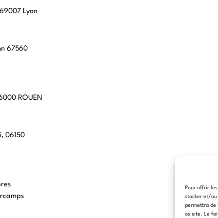
, 69007 Lyon
hn 67560
 76000 ROUEN
i, 06150
eres
Pour offrir le
arcamps
stocker et/ou
permettra de 
ce site. Le fa