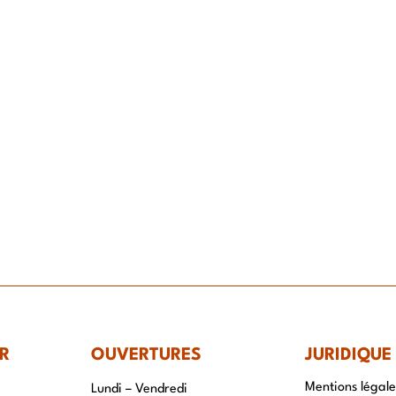
IR-FAIRE
EQUIPE
PROJETS
ACTUALITÉS
CONTACT & RECRUTEME
R
OUVERTURES
JURIDIQUE
Mentions légale
Lundi – Vendredi