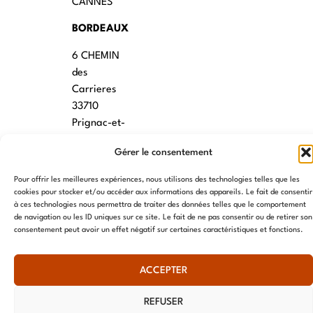
CANNES
BORDEAUX
6 CHEMIN
des
Carrieres
33710
Prignac-et-
Marcamps
Gérer le consentement
MONTPELLIER
Pour offrir les meilleures expériences, nous utilisons des technologies telles que les
7 rue des
cookies pour stocker et/ou accéder aux informations des appareils. Le fait de consentir
à ces technologies nous permettra de traiter des données telles que le comportement
écoles
de navigation ou les ID uniques sur ce site. Le fait de ne pas consentir ou de retirer son
34790
consentement peut avoir un effet négatif sur certaines caractéristiques et fonctions.
Grabels
ACCEPTER
© AME 2024, tous droits réservés
REFUSER