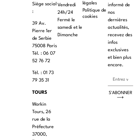
légales
Siège social
Vendredi
informé de
Politique de
:
24h/24
nos
cookies
Fermé le
dernières
39 Av.
samedi et le
actualités,
Pierre 1er
Dimanche
recevez des
de Serbie
infos
75008 Paris
exclusives
Tél. : ‭06 07
et bien plus
52 76 72
encore.
Tél. : 01 73
79 35 31
TOURS
S'ABONNER
⟶
Workin
Tours, 26
rue de la
Préfecture
37000,