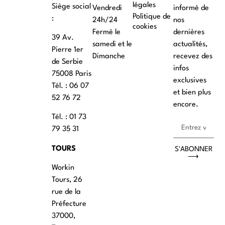
légales
Siège social
Vendredi
informé de
Politique de
:
24h/24
nos
cookies
Fermé le
dernières
39 Av.
samedi et le
actualités,
Pierre 1er
Dimanche
recevez des
de Serbie
infos
75008 Paris
exclusives
Tél. : ‭06 07
et bien plus
52 76 72
encore.
Tél. : 01 73
79 35 31
TOURS
S'ABONNER
⟶
Workin
Tours, 26
rue de la
Préfecture
37000,