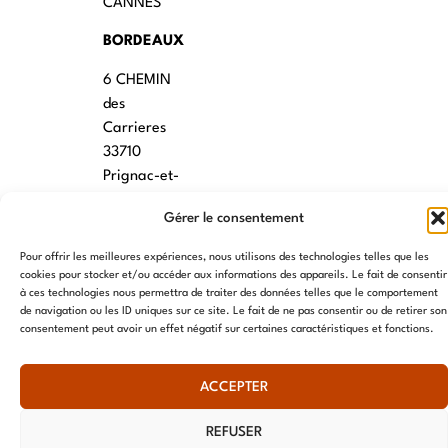
CANNES
BORDEAUX
6 CHEMIN
des
Carrieres
33710
Prignac-et-
Marcamps
Gérer le consentement
MONTPELLIER
Pour offrir les meilleures expériences, nous utilisons des technologies telles que les
7 rue des
cookies pour stocker et/ou accéder aux informations des appareils. Le fait de consentir
à ces technologies nous permettra de traiter des données telles que le comportement
écoles
de navigation ou les ID uniques sur ce site. Le fait de ne pas consentir ou de retirer son
34790
consentement peut avoir un effet négatif sur certaines caractéristiques et fonctions.
Grabels
ACCEPTER
© AME 2024, tous droits réservés
REFUSER