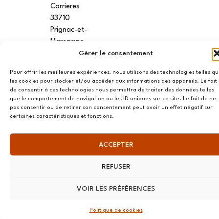
Carrieres
33710
Prignac-et-
Marcamps
Gérer le consentement
MONTPELLIER
Pour offrir les meilleures expériences, nous utilisons des technologies telles q
7 rue des
les cookies pour stocker et/ou accéder aux informations des appareils. Le fait
écoles
de consentir à ces technologies nous permettra de traiter des données telles
que le comportement de navigation ou les ID uniques sur ce site. Le fait de ne
34790
pas consentir ou de retirer son consentement peut avoir un effet négatif sur
Grabels
certaines caractéristiques et fonctions.
ACCEPTER
© AME 2024, tous droits réservés
REFUSER
VOIR LES PRÉFÉRENCES
Politique de cookies