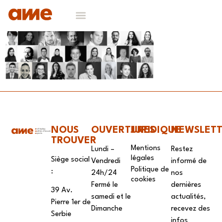
NOS DOMAINES D’EXPERTISES
CONTACT & RECRUTEMENT
NOUS
OUVERTURES
JURIDIQUE
NEWSLET
TROUVER
Mentions
Lundi –
Restez
légales
Siège social
Vendredi
informé de
Politique de
:
24h/24
nos
cookies
Fermé le
dernières
39 Av.
samedi et le
actualités,
Pierre 1er de
Dimanche
recevez des
Serbie
infos