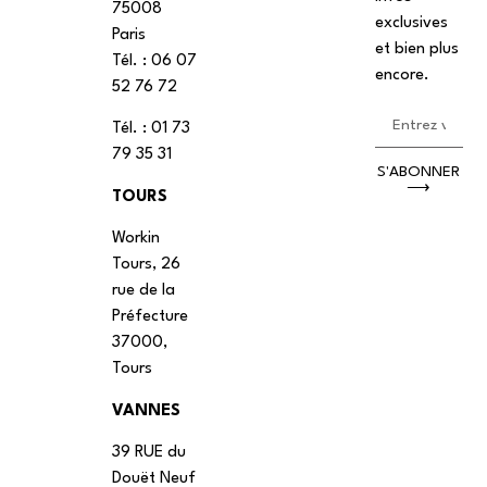
75008
exclusives
Paris
et bien plus
Tél. : ‭06 07
encore.
52 76 72
Tél. : 01 73
79 35 31
S'ABONNER
⟶
TOURS
Workin
Tours, 26
rue de la
Préfecture
37000,
Tours
VANNES
39 RUE du
Douët Neuf