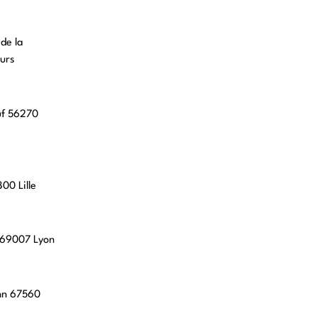
 de la
urs
uf 56270
00 Lille
, 69007 Lyon
hn 67560