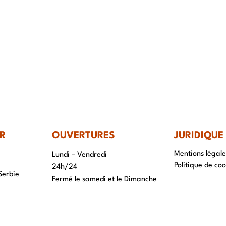
IR-FAIRE
EQUIPE
PROJETS
ACTUALITÉS
CONTACT & RECRUTEME
R
OUVERTURES
JURIDIQUE
Mentions légale
Lundi – Vendredi
Politique de coo
24h/24
Serbie
Fermé le samedi et le Dimanche