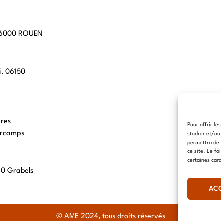
 76000 ROUEN
i, 06150
eres
Pour offrir le
arcamps
stocker et/ou
permettra de 
ce site. Le fa
certaines cara
90 Grabels
AC
© AME 2024, tous droits réservés