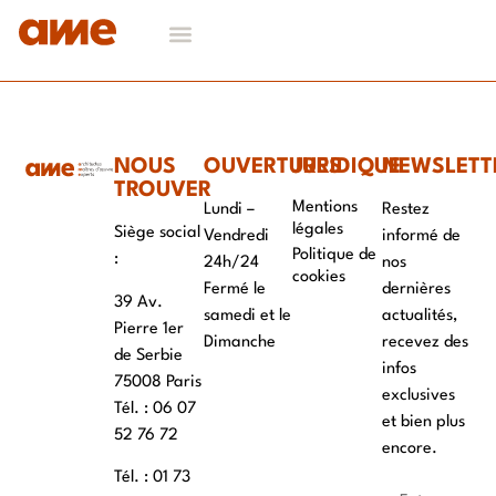
NOS DOMAINES D’EXPERTISES
CONTACT & RECRUTEMENT
NOUS
OUVERTURES
JURIDIQUE
NEWSLETT
TROUVER
Mentions
Lundi –
Restez
légales
Siège social
Vendredi
informé de
Politique de
:
24h/24
nos
cookies
Fermé le
dernières
39 Av.
samedi et le
actualités,
Pierre 1er
Dimanche
recevez des
de Serbie
infos
75008 Paris
exclusives
Tél. : ‭06 07
et bien plus
52 76 72
encore.
Tél. : 01 73