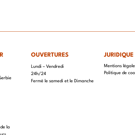
IR-FAIRE
EQUIPE
PROJETS
ACTUALITÉS
CONTACT & RECRUTEME
R
OUVERTURES
JURIDIQUE
Mentions légale
Lundi – Vendredi
Politique de coo
24h/24
Serbie
Fermé le samedi et le Dimanche
 de la
urs