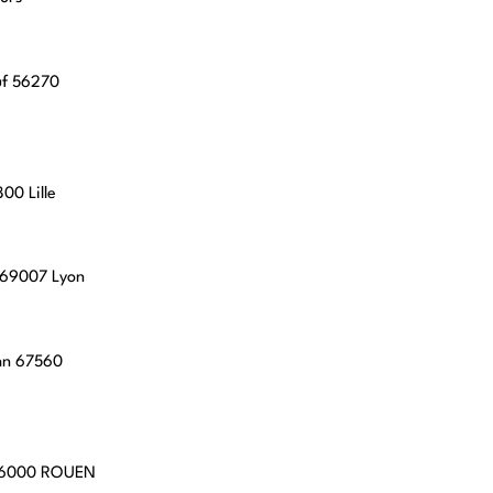
uf 56270
00 Lille
, 69007 Lyon
hn 67560
 76000 ROUEN