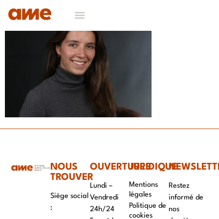
NOS DOMAINES D’EXPERTISES
CONTACT & RECRUTEMENT
NOUS
OUVERTURES
JURIDIQUE
NEWSLETT
TROUVER
Mentions
Lundi –
Restez
légales
Siège social
Vendredi
informé de
Politique de
:
24h/24
nos
cookies