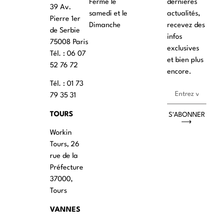
Fermé le
dernières
39 Av.
samedi et le
actualités,
Pierre 1er
Dimanche
recevez des
de Serbie
infos
75008 Paris
exclusives
Tél. : ‭06 07
et bien plus
52 76 72
encore.
Tél. : 01 73
79 35 31
TOURS
S'ABONNER
⟶
Workin
Tours, 26
rue de la
Préfecture
37000,
Tours
VANNES