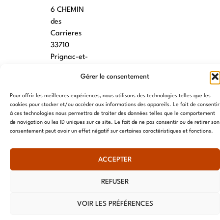
6 CHEMIN
des
Carrieres
33710
Prignac-et-
Marcamps
Gérer le consentement
MONTPELLIER
Pour offrir les meilleures expériences, nous utilisons des technologies telles que les
cookies pour stocker et/ou accéder aux informations des appareils. Le fait de consentir
7 rue des
à ces technologies nous permettra de traiter des données telles que le comportement
écoles
de navigation ou les ID uniques sur ce site. Le fait de ne pas consentir ou de retirer son
34790
consentement peut avoir un effet négatif sur certaines caractéristiques et fonctions.
Grabels
ACCEPTER
© AME 2024, tous droits réservés
REFUSER
VOIR LES PRÉFÉRENCES