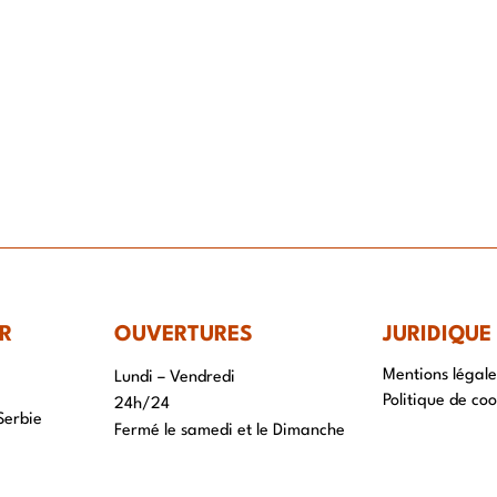
IR-FAIRE
EQUIPE
PROJETS
ACTUALITÉS
CONTACT & RECRUTEME
R
OUVERTURES
JURIDIQUE
Mentions légale
Lundi – Vendredi
Politique de coo
24h/24
Serbie
Fermé le samedi et le Dimanche