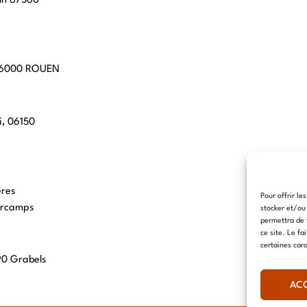
hn 67560
 76000 ROUEN
i, 06150
eres
Pour offrir le
arcamps
stocker et/ou
permettra de 
ce site. Le fa
certaines cara
90 Grabels
AC