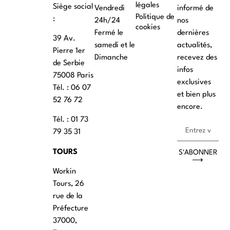
légales
Siège social
Vendredi
informé de
Politique de
:
24h/24
nos
cookies
Fermé le
dernières
39 Av.
samedi et le
actualités,
Pierre 1er
Dimanche
recevez des
de Serbie
infos
75008 Paris
exclusives
Tél. : ‭06 07
et bien plus
52 76 72
encore.
Tél. : 01 73
79 35 31
TOURS
S'ABONNER
⟶
Workin
Tours, 26
rue de la
Préfecture
37000,