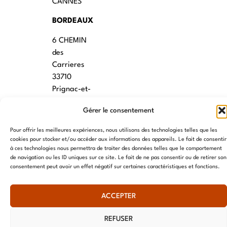
CANNES
BORDEAUX
6 CHEMIN
des
Carrieres
33710
Prignac-et-
Marcamps
Gérer le consentement
MONTPELLIER
Pour offrir les meilleures expériences, nous utilisons des technologies telles que les
7 rue des
cookies pour stocker et/ou accéder aux informations des appareils. Le fait de consentir
à ces technologies nous permettra de traiter des données telles que le comportement
écoles
de navigation ou les ID uniques sur ce site. Le fait de ne pas consentir ou de retirer son
34790
consentement peut avoir un effet négatif sur certaines caractéristiques et fonctions.
Grabels
ACCEPTER
© AME 2024, tous droits réservés
REFUSER