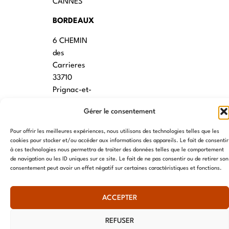
CANNES
BORDEAUX
6 CHEMIN
des
Carrieres
33710
Prignac-et-
Marcamps
Gérer le consentement
MONTPELLIER
Pour offrir les meilleures expériences, nous utilisons des technologies telles que les
7 rue des
cookies pour stocker et/ou accéder aux informations des appareils. Le fait de consentir
à ces technologies nous permettra de traiter des données telles que le comportement
écoles
de navigation ou les ID uniques sur ce site. Le fait de ne pas consentir ou de retirer son
34790
consentement peut avoir un effet négatif sur certaines caractéristiques et fonctions.
Grabels
ACCEPTER
© AME 2024, tous droits réservés
REFUSER