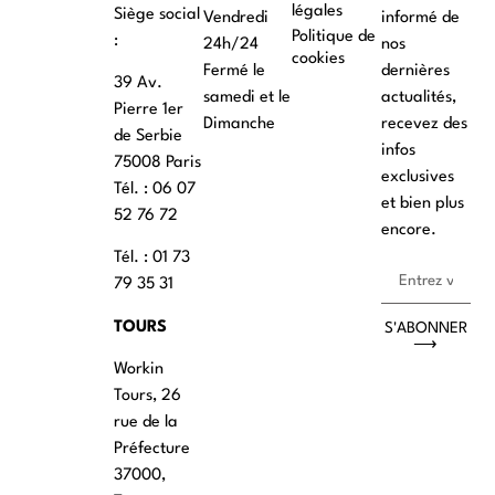
légales
Siège social
Vendredi
informé de
Politique de
:
24h/24
nos
cookies
Fermé le
dernières
39 Av.
samedi et le
actualités,
Pierre 1er
Dimanche
recevez des
de Serbie
infos
75008 Paris
exclusives
Tél. : ‭06 07
et bien plus
52 76 72
encore.
Tél. : 01 73
79 35 31
TOURS
S'ABONNER
⟶
Workin
Tours, 26
rue de la
Préfecture
37000,