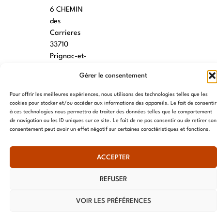
6 CHEMIN
des
Carrieres
33710
Prignac-et-
Marcamps
Gérer le consentement
MONTPELLIER
Pour offrir les meilleures expériences, nous utilisons des technologies telles que les
cookies pour stocker et/ou accéder aux informations des appareils. Le fait de consentir
7 rue des
à ces technologies nous permettra de traiter des données telles que le comportement
écoles
de navigation ou les ID uniques sur ce site. Le fait de ne pas consentir ou de retirer son
34790
consentement peut avoir un effet négatif sur certaines caractéristiques et fonctions.
Grabels
ACCEPTER
© AME 2024, tous droits réservés
REFUSER
VOIR LES PRÉFÉRENCES