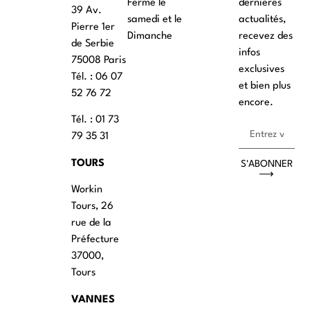
Fermé le
dernières
39 Av.
samedi et le
actualités,
Pierre 1er
Dimanche
recevez des
de Serbie
infos
75008 Paris
exclusives
Tél. : ‭06 07
et bien plus
52 76 72
encore.
Tél. : 01 73
79 35 31
TOURS
S'ABONNER
⟶
Workin
Tours, 26
rue de la
Préfecture
37000,
Tours
VANNES