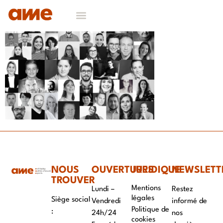
NOS DOMAINES D’EXPERTISES
CONTACT & RECRUTEMENT
NOUS
OUVERTURES
JURIDIQUE
NEWSLETT
TROUVER
Mentions
Lundi –
Restez
légales
Siège social
Vendredi
informé de
Politique de
:
24h/24
nos
cookies